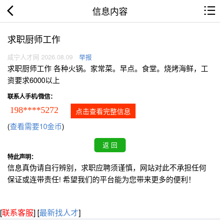
信息内容
求职厨师工作
咸宁人才网 2026.08.09
举报
求职厨师工作 各种火锅。家常菜。早点。食堂。烧烤海鲜，工
资要求6000以上
联系人手机/微信：
198****5272
点击查看完整信息
(
查看需要10金币
)
特此声明：
信息真伪请自行辨别，求职应聘须谨慎，网站对此不承担任何
保证或连带责任! 希望我们的平台能为您带来更多的便利！
[
联系客服
]
[
最新找人才
]