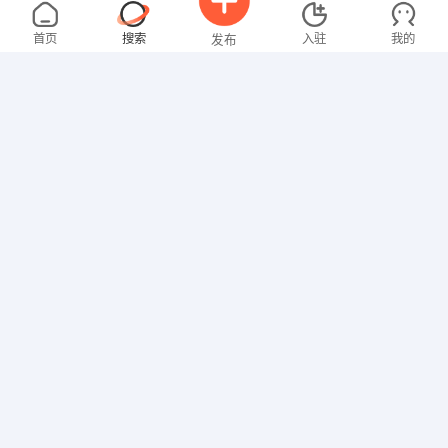
罗先生
4000-5000元
08-06
不限区域
全职
高中
首页
搜索
入驻
我的
发布
技工/普工
邓先生
5000-8000元
08-06
不限区域
全职
高中
招聘信息
求职简历
技工/普工
罗女士
4000-5000元
08-06
不限区域
全职
大专
文员
张女士
面议
08-03
不限区域
全职