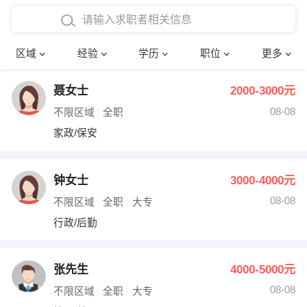
在校学生工作经验
本科
行政后勤
建筑装潢
确定
区域
经验
学历
职位
更多
三年以上工作经验
硕士
销售岗位
教师
聂女士
2000-3000元
四年以上工作经验
博士
文员
护士
08-08
不限区域
全职
五年以上工作经验
财务会计
传单派发
家政/保安
十年以上工作经验
超市零售
促销导购
钟女士
3000-4000元
网络IT
保健按摩
08-08
不限区域
全职
大专
行政/后勤
快递员
前台接待
收银员
技术员/工程师
张先生
4000-5000元
08-08
水电/机修
部门经理
不限区域
全职
大专